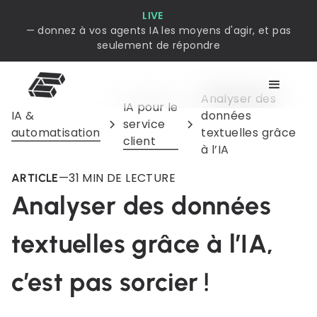
LIVE
— donnez à vos agents IA les moyens d'agir, et pas
seulement de répondre
Analyser des
IA pour le
IA &
données
service
automatisation
textuelles grâce
client
à l’IA
—
3
1 MIN DE LECTURE
ARTICLE
Analyser des données
textuelles grâce à l’IA,
c’est pas sorcier !