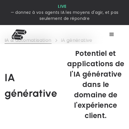
LIVE
— donnez à vos agents IA les moyens d'agir, et pas
seulement de répondre
IA & automatisation
IA générative
Potentiel et
applications de
l'IA générative
IA
dans le
générative
domaine de
l'expérience
client.