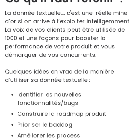
La donnée textuelle.... c'est une réelle mine
d’or si on arrive à l’exploiter intelligemment.
La voix de vos clients peut être utilisée de
1000 et une façons pour booster la
performance de votre produit et vous
démarquer de vos concurrents.
Quelques idées en vrac de la manière
d’utiliser sa donnée textuelle :
Identifier les nouvelles
fonctionnalités/bugs
Construire la roadmap produit
Prioriser le backlog
Améliorer les process