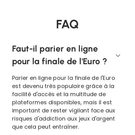
FAQ
Faut-il parier en ligne
pour la finale de l'Euro ?
Parier en ligne pour la finale de l'Euro
est devenu très populaire grâce à la
facilité d'accès et la multitude de
plateformes disponibles, mais il est
important de rester vigilant face aux
risques d'addiction aux jeux d'argent
que cela peut entraîner.