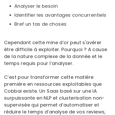
Analyser le besoin
Identifier les avantages concurrentiels
Bref un tas de choses
Cependant cette mine d’or peut s'avérer
être difficile à exploiter. Pourquoi ? A cause
de la nature complexe de la donnée et le
temps requis pour l’analyser.
C’est pour transformer cette matière
première en ressources exploitables que
Cobbai existe. Un Saas basé sur une IA
surpuissante en NLP et clusterisation non-
supervisée qui permet d’automatiser et
réduire le temps d’analyse de vos reviews,