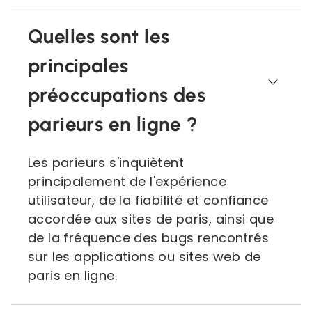
Quelles sont les
principales
préoccupations des
parieurs en ligne ?
Les parieurs s'inquiètent
principalement de l'expérience
utilisateur, de la fiabilité et confiance
accordée aux sites de paris, ainsi que
de la fréquence des bugs rencontrés
sur les applications ou sites web de
paris en ligne.