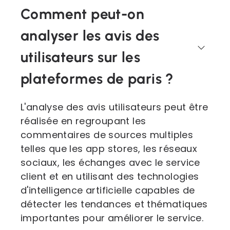
Comment peut-on
analyser les avis des
utilisateurs sur les
plateformes de paris ?
L'analyse des avis utilisateurs peut être
réalisée en regroupant les
commentaires de sources multiples
telles que les app stores, les réseaux
sociaux, les échanges avec le service
client et en utilisant des technologies
d'intelligence artificielle capables de
détecter les tendances et thématiques
importantes pour améliorer le service.