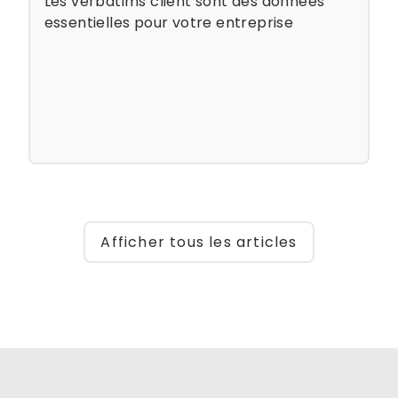
Les verbatims client sont des données
essentielles pour votre entreprise
Afficher tous les articles