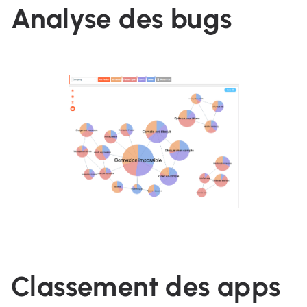
Analyse des bugs
Classement des apps