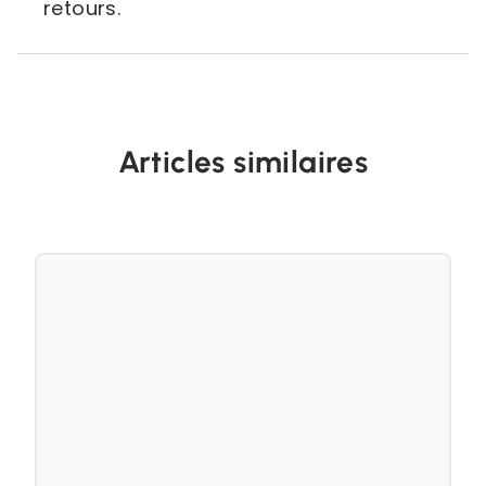
retours.
Articles similaires