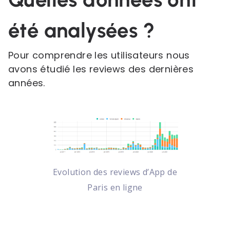
été analysées ?
Pour comprendre les utilisateurs nous
avons étudié les reviews des dernières
années.
Evolution des reviews d’App de
Paris en ligne