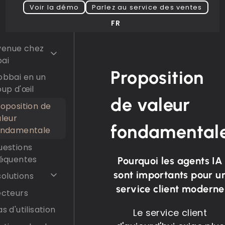
Voir la démo
Parlez au service des ventes
FR
venue chez
ai
Proposition
obbai en un
up d'œil
de valeur
oposition de
leur
fondamental
ondamentale
uestions
réquentes
Pourquoi les agents IA
sont importants pour u
solutions
service client moderne
ecteurs
s d'utilisation
Le service client