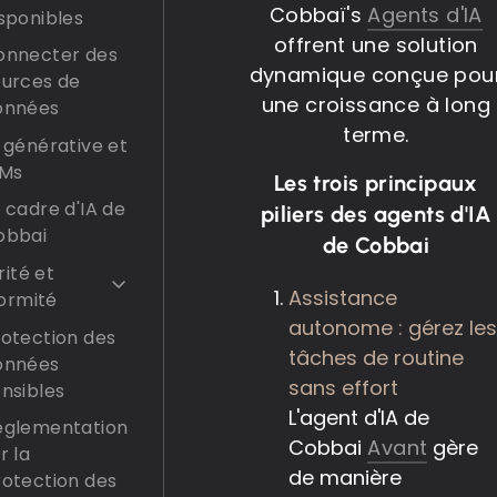
Cobbaï's
Agents d'IA
sponibles
offrent une solution
onnecter des
dynamique conçue pou
ources de
une croissance à long
onnées
terme.
 générative et
LMs
Les trois principaux
 cadre d'IA de
piliers des agents d'IA
obbai
de Cobbai
ité et
Assistance
ormité
autonome : gérez le
rotection des
tâches de routine
onnées
sans effort
nsibles
L'agent d'IA de
églementation
Cobbai
Avant
gère
r la
de manière
rotection des