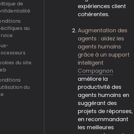
litique de
expériences client
nfidentialité
cohérentes.
onditions
écifiques au
Augmentation des
rvice
agents : aidez les
ous-
agents humains
rocesseurs
grâce à un support
intelligent
okies du site
eb
Compagnon
améliore la
onditions
productivité des
utilisation du
te
agents humains en
suggérant des
projets de réponses,
en recommandant
les meilleures