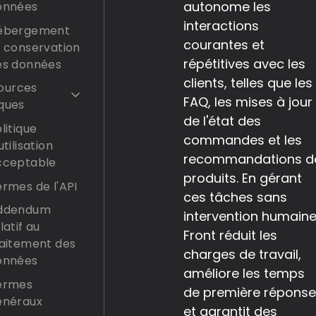
autonome les
onnées
interactions
ébergement
courantes et
t conservation
répétitives avec les
es données
clients, telles que les
ources
FAQ, les mises à jour
iques
de l'état des
litique
commandes et les
utilisation
recommandations d
cceptable
produits. En gérant
rmes de l'API
ces tâches sans
ddendum
intervention humaine
latif au
Front réduit les
raitement des
charges de travail,
onnées
améliore les temps
ermes
de première répons
énéraux
et garantit des