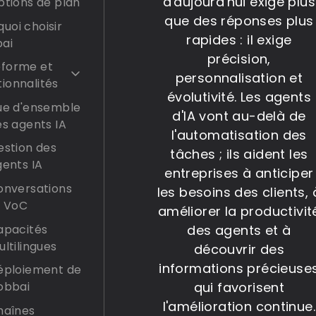
d'aujourd'hui exige plus
ptions de plan
que des réponses plus
uoi choisir
rapides : il exige
ai
précision,
eforme et
personnalisation et
tionnalités
évolutivité. Les agents
ue d'ensemble
d'IA vont au-delà de
s agents IA
l'automatisation des
estion des
tâches ; ils aident les
gents IA
entreprises à anticiper
onversations
les besoins des clients, 
t VoC
améliorer la productivit
apacités
des agents et à
ltilingues
découvrir des
informations précieuse
éploiement de
qui favorisent
obbai
l'amélioration continue.
haînes