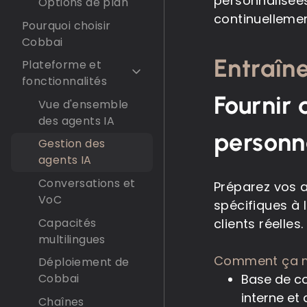
personnalisées
Options de plan
continuelleme
Pourquoi choisir
Cobbai
Entraîn
Plateforme et
fonctionnalités
Fournir 
Vue d'ensemble
des agents IA
personn
Gestion des
agents IA
Conversations et
Préparez vos a
VoC
spécifiques à l
Capacités
clients réelles.
multilingues
Comment ça 
Déploiement de
Base de co
Cobbai
interne et 
Chaînes