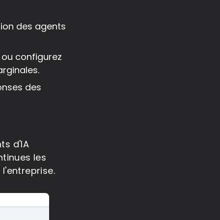
ision des agents
 ou configurez
rginales.
ponses des
ts d'IA
ntinues les
l'entreprise.