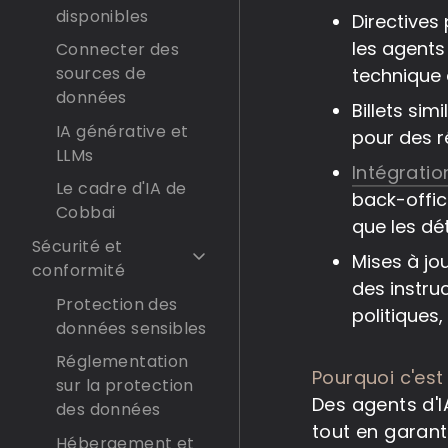
disponibles
Directives
les agents
Connecter des
sources de
technique
données
Billets sim
IA générative et
pour des r
LLMs
Intégratio
Le cadre d'IA de
back-offic
Cobbai
que les dé
Sécurité et
Mises à jo
conformité
des instruc
Protection des
politiques,
données sensibles
Réglementation
Pourquoi c'est
sur la protection
Des agents d'I
des données
tout en garant
Hébergement et