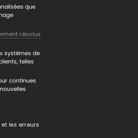
nnalisées que
nnage
emment résolus
ux systèmes de
ients, telles
jour continues
 nouvelles
et les erreurs