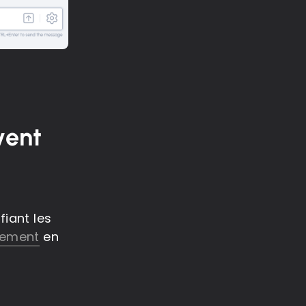
vent
fiant les
iement
en