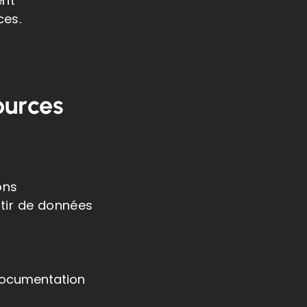
ent
ces.
ources
ons
rtir de données
 documentation