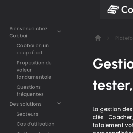
Bienvenue chez
Cobbai
Platefo
Cobbai en un
coup d'œil
Gestio
Proposition de
valeur
fondamentale
tester
Questions
fréquentes
Des solutions
La gestion des
Secteurs
clés : Coacher,
Cas d'utilisation
totalement vo