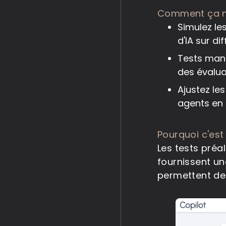
Comment ça 
Simulez le
d'IA sur di
Tests manu
des évalua
Ajustez le
agents en 
Pourquoi c'est
Les tests préa
fournissent un
permettent de 