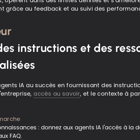
, opèrent dans des limites définies et s'amélior
nt grâce au feedback et au suivi des performan
eur
des instructions et des ress
alisées
gents IA au succès en fournissant des instructi
'entreprise,
accès au savoir
, et le contexte à pa
marche
nnaissances : donnez aux agents IA l'accès à la
aux FAQ.