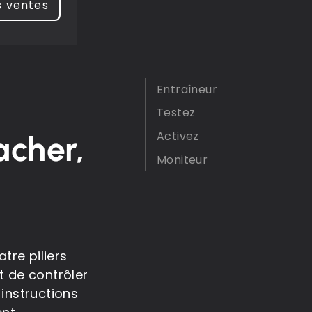
s ventes
Entraîneur
Testez
Activez
acher,
Moniteur
tre piliers
nt de contrôler
s instructions