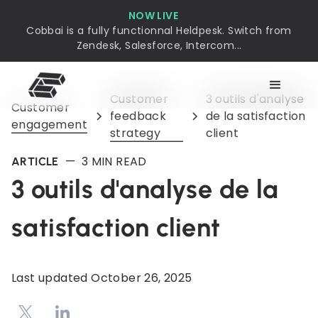
NOW LIVE
Cobbai is a fully functionnal Heldpesk. Switch from
Zendesk, Salesforce, Intercom...
Customer
3 outils d'analyse
Customer
feedback
de la satisfaction
engagement
strategy
client
—
3
MIN READ
ARTICLE
3 outils d'analyse de la
satisfaction client
Last updated
October 26, 2025