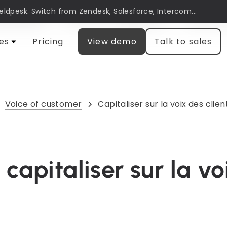
Heldpesk. Switch from Zendesk, Salesforce, Intercom...
automation
Customer engagement
Research
es
Pricing
View demo
Talk to sales
Voice of customer
Capitaliser sur la voix des clien
apitaliser sur la vo