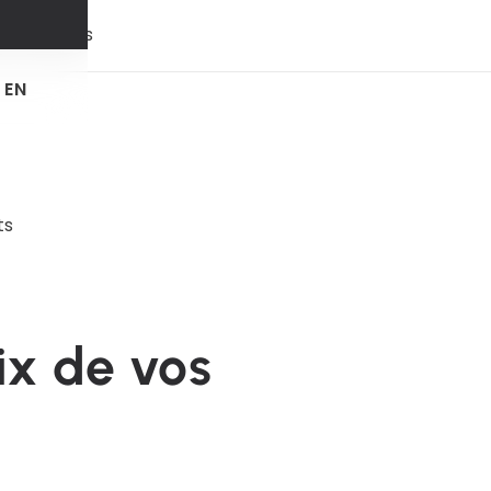
 & trends
EN
ts
ix de vos