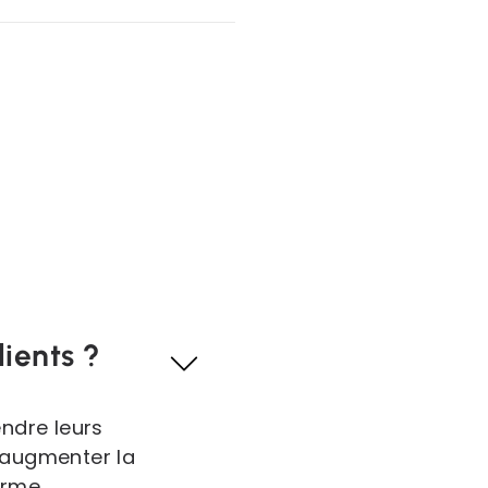
lients ?
ndre leurs
, augmenter la
erme.