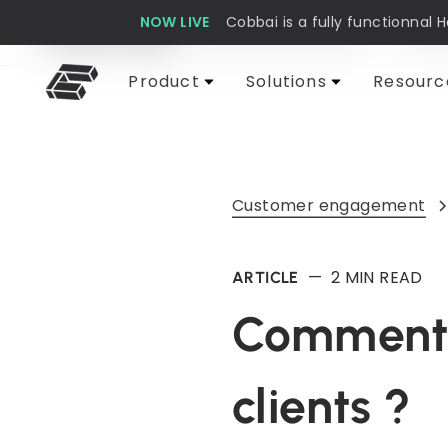
NOW LIVE
Cobbai is a fully functionnal 
Cobbai Blog
Customer support
AI & 
Product
Solutions
Resourc
Customer engagement
—
2
MIN READ
ARTICLE
Comment c
clients ?